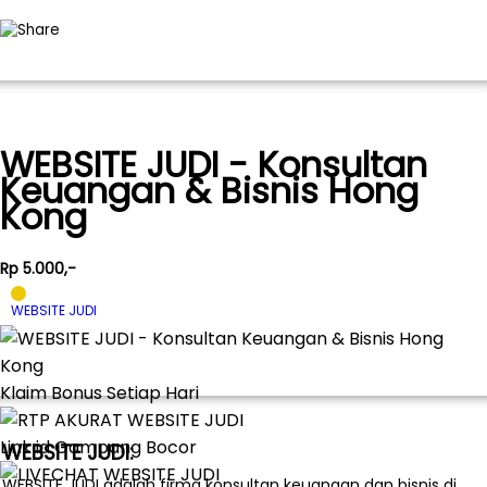
WEBSITE JUDI - Konsultan
Keuangan & Bisnis Hong
Kong
Rp 5.000,-
WEBSITE JUDI
Klaim Bonus Setiap Hari
Link id Gampang Bocor
WEBSITE JUDI:
WEBSITE JUDI adalah firma konsultan keuangan dan bisnis di