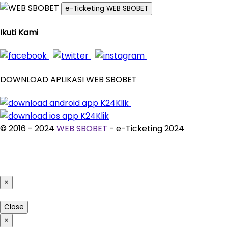
e-Ticketing WEB SBOBET
Ikuti Kami
DOWNLOAD APLIKASI WEB SBOBET
© 2016 - 2024
WEB SBOBET
- e-Ticketing 2024
×
Close
×