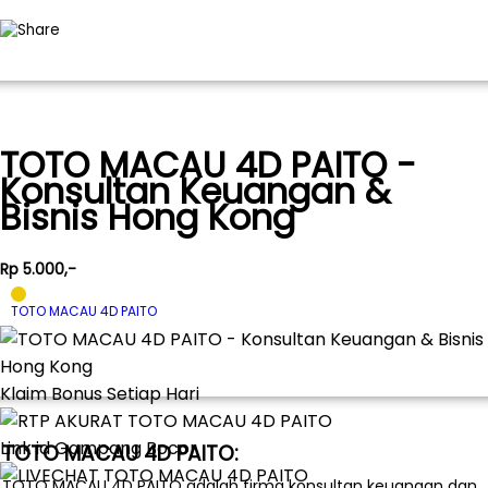
TOTO MACAU 4D PAITO -
Konsultan Keuangan &
Bisnis Hong Kong
Rp 5.000,-
TOTO MACAU 4D PAITO
Klaim Bonus Setiap Hari
Link id Gampang Bocor
TOTO MACAU 4D PAITO:
TOTO MACAU 4D PAITO adalah firma konsultan keuangan dan