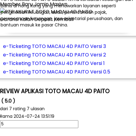
Member Baru Jamin Maxiwn
bisnis di Hong Kong yang menawarkan layanan seperti
pengelolaan keuangan, audit, perencanaan pajak,
perencanaan keuangan, jasa sekretarial perusahaan, dan
Garansi Kalah Deposit Kembali
bantuan masuk ke pasar China.
e-Ticketing TOTO MACAU 4D PAITO Versi 3
e-Ticketing TOTO MACAU 4D PAITO Versi 2
e-Ticketing TOTO MACAU 4D PAITO Versi 1
e-Ticketing TOTO MACAU 4D PAITO Versi 0.5
REVIEW APLIKASI TOTO MACAU 4D PAITO
( 5.0 )
dari
7
rating 7 ulasan
Rama
2024-07-24 13:51:19