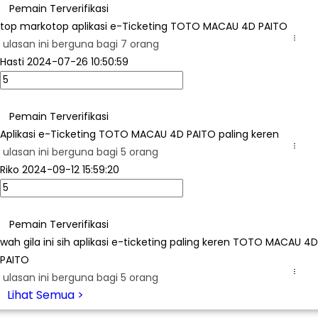
Pemain Terverifikasi
top markotop aplikasi e-Ticketing TOTO MACAU 4D PAITO
...
ulasan ini berguna bagi 7 orang
Hasti
2024-07-26 10:50:59
Pemain Terverifikasi
Aplikasi e-Ticketing TOTO MACAU 4D PAITO paling keren
...
ulasan ini berguna bagi 5 orang
Riko
2024-09-12 15:59:20
Pemain Terverifikasi
wah gila ini sih aplikasi e-ticketing paling keren TOTO MACAU 4D
PAITO
...
ulasan ini berguna bagi 5 orang
Lihat Semua >