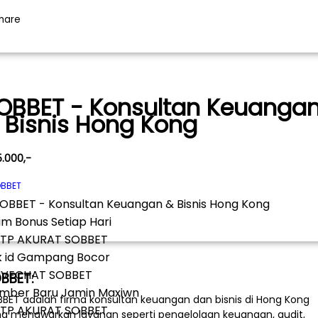
OBBET - Konsultan Keuanga
 Bisnis Hong Kong
5.000,-
BBET
im Bonus Setiap Hari
k id Gampang Bocor
BBET:
mber Baru Jamin Maxiwn
BET adalah firma konsultan keuangan dan bisnis di Hong Kong
g menawarkan layanan seperti pengelolaan keuangan, audit,