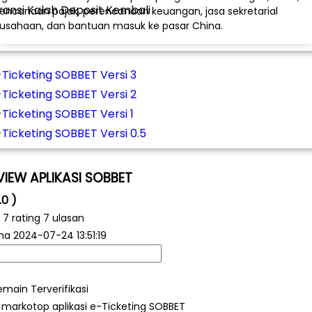
ansi Kalah Deposit Kembali
encanaan pajak, perencanaan keuangan, jasa sekretarial
usahaan, dan bantuan masuk ke pasar China.
-Ticketing SOBBET Versi 3
-Ticketing SOBBET Versi 2
Ticketing SOBBET Versi 1
-Ticketing SOBBET Versi 0.5
VIEW APLIKASI SOBBET
.0 )
i
7
rating 7 ulasan
ma
2024-07-24 13:51:19
emain Terverifikasi
 markotop aplikasi e-Ticketing SOBBET