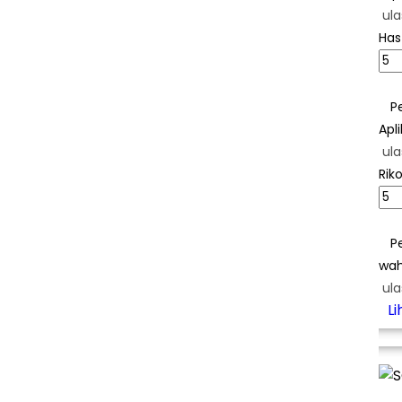
ula
Has
P
Apl
ula
Rik
P
wah
ula
L