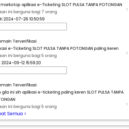
 markotop aplikasi e-Ticketing SLOT PULSA TANPA POTONGAN
.
san ini berguna bagi 7 orang
ti
2024-07-26 10:50:59
emain Terverifikasi
ikasi e-Ticketing SLOT PULSA TANPA POTONGAN paling keren
.
san ini berguna bagi 5 orang
o
2024-09-12 15:59:20
emain Terverifikasi
 gila ini sih aplikasi e-ticketing paling keren SLOT PULSA TANPA
TONGAN
.
san ini berguna bagi 5 orang
ihat Semua >