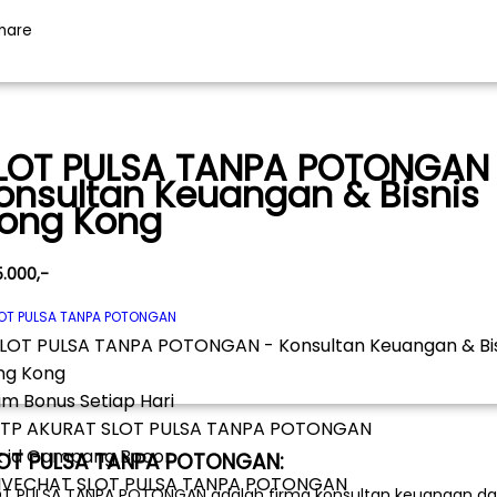
LOT PULSA TANPA POTONGAN
onsultan Keuangan & Bisnis
ong Kong
5.000,-
OT PULSA TANPA POTONGAN
im Bonus Setiap Hari
k id Gampang Bocor
OT PULSA TANPA POTONGAN:
T PULSA TANPA POTONGAN adalah firma konsultan keuangan d