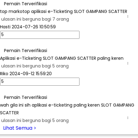
Pemain Terverifikasi
top markotop aplikasi e-Ticketing SLOT GAMPANG SCATTER
...
ulasan ini berguna bagi 7 orang
Hasti
2024-07-26 10:50:59
Pemain Terverifikasi
Aplikasi e-Ticketing SLOT GAMPANG SCATTER paling keren
...
ulasan ini berguna bagi 5 orang
Riko
2024-09-12 15:59:20
Pemain Terverifikasi
wah gila ini sih aplikasi e-ticketing paling keren SLOT GAMPANG
SCATTER
...
ulasan ini berguna bagi 5 orang
Lihat Semua >