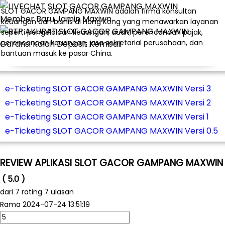
SLOT GACOR GAMPANG MAXWIN adalah firma konsultan
Member Baru Jamin Maxiwn
keuangan dan bisnis di Hong Kong yang menawarkan layanan
seperti pengelolaan keuangan, audit, perencanaan pajak,
perencanaan keuangan, jasa sekretarial perusahaan, dan
Garansi Kalah Deposit Kembali
bantuan masuk ke pasar China.
e-Ticketing SLOT GACOR GAMPANG MAXWIN Versi 3
e-Ticketing SLOT GACOR GAMPANG MAXWIN Versi 2
e-Ticketing SLOT GACOR GAMPANG MAXWIN Versi 1
e-Ticketing SLOT GACOR GAMPANG MAXWIN Versi 0.5
REVIEW APLIKASI SLOT GACOR GAMPANG MAXWIN
( 5.0 )
dari
7
rating 7 ulasan
Rama
2024-07-24 13:51:19