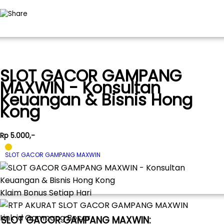
SLOT GACOR GAMPANG
MAXWIN - Konsultan
Keuangan & Bisnis Hong
Kong
Rp 5.000,-
SLOT GACOR GAMPANG MAXWIN
Klaim Bonus Setiap Hari
Link id Gampang Bocor
SLOT GACOR GAMPANG MAXWIN: