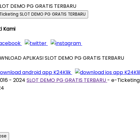
Ticketing SLOT DEMO PG GRATIS TERBARU
ti Kami
WNLOAD APLIKASI SLOT DEMO PG GRATIS TERBARU
016 - 2024
SLOT DEMO PG GRATIS TERBARU
- e-Ticketing
24
ose