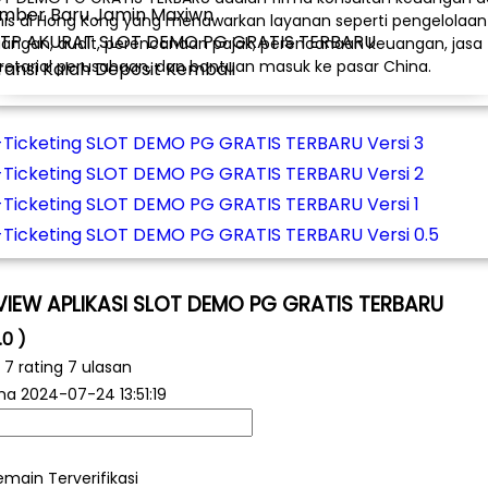
mber Baru Jamin Maxiwn
nis di Hong Kong yang menawarkan layanan seperti pengelolaan
angan, audit, perencanaan pajak, perencanaan keuangan, jasa
retarial perusahaan, dan bantuan masuk ke pasar China.
ansi Kalah Deposit Kembali
-Ticketing SLOT DEMO PG GRATIS TERBARU Versi 3
-Ticketing SLOT DEMO PG GRATIS TERBARU Versi 2
-Ticketing SLOT DEMO PG GRATIS TERBARU Versi 1
-Ticketing SLOT DEMO PG GRATIS TERBARU Versi 0.5
VIEW APLIKASI SLOT DEMO PG GRATIS TERBARU
.0 )
i
7
rating 7 ulasan
ma
2024-07-24 13:51:19
emain Terverifikasi