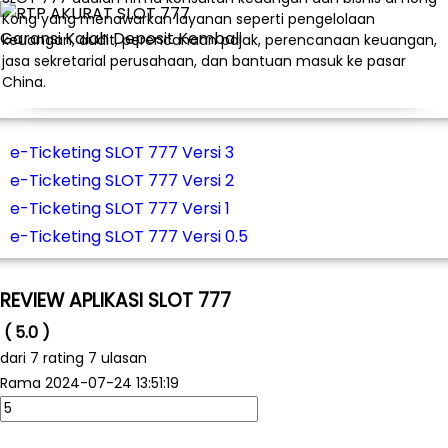
Kong yang menawarkan layanan seperti pengelolaan
Garansi Kalah Deposit Kembali
keuangan, audit, perencanaan pajak, perencanaan keuangan,
jasa sekretarial perusahaan, dan bantuan masuk ke pasar
China.
e-Ticketing SLOT 777 Versi 3
e-Ticketing SLOT 777 Versi 2
e-Ticketing SLOT 777 Versi 1
e-Ticketing SLOT 777 Versi 0.5
REVIEW APLIKASI SLOT 777
( 5.0 )
dari
7
rating 7 ulasan
Rama
2024-07-24 13:51:19