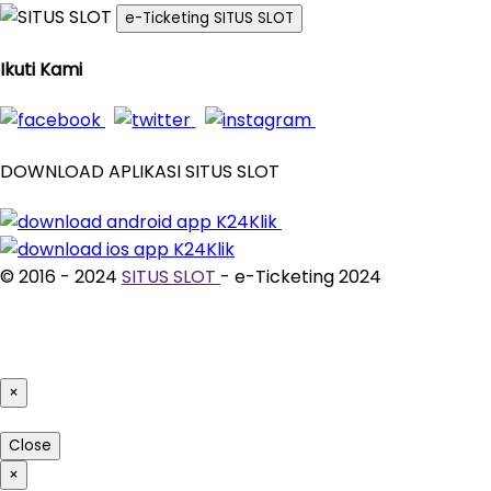
e-Ticketing SITUS SLOT
Ikuti Kami
DOWNLOAD APLIKASI SITUS SLOT
© 2016 - 2024
SITUS SLOT
- e-Ticketing 2024
×
Close
×