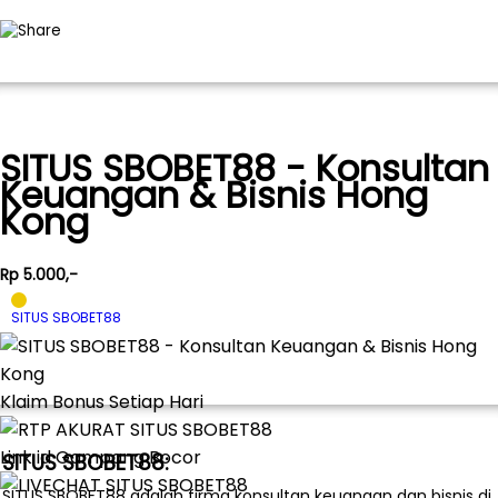
SITUS SBOBET88 - Konsultan
Keuangan & Bisnis Hong
Kong
Rp 5.000,-
SITUS SBOBET88
Klaim Bonus Setiap Hari
Link id Gampang Bocor
SITUS SBOBET88:
SITUS SBOBET88 adalah firma konsultan keuangan dan bisnis di