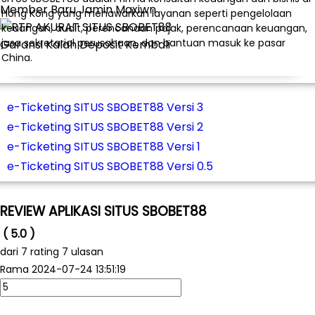
Member Baru Jamin Maxiwn
Hong Kong yang menawarkan layanan seperti pengelolaan
keuangan, audit, perencanaan pajak, perencanaan keuangan,
jasa sekretarial perusahaan, dan bantuan masuk ke pasar
Garansi Kalah Deposit Kembali
China.
e-Ticketing SITUS SBOBET88 Versi 3
e-Ticketing SITUS SBOBET88 Versi 2
e-Ticketing SITUS SBOBET88 Versi 1
e-Ticketing SITUS SBOBET88 Versi 0.5
REVIEW APLIKASI SITUS SBOBET88
( 5.0 )
dari
7
rating 7 ulasan
Rama
2024-07-24 13:51:19