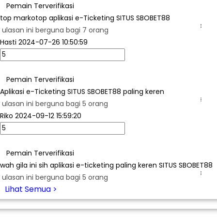
Pemain Terverifikasi
top markotop aplikasi e-Ticketing SITUS SBOBET88
...
ulasan ini berguna bagi 7 orang
Hasti
2024-07-26 10:50:59
Pemain Terverifikasi
Aplikasi e-Ticketing SITUS SBOBET88 paling keren
...
ulasan ini berguna bagi 5 orang
Riko
2024-09-12 15:59:20
Pemain Terverifikasi
wah gila ini sih aplikasi e-ticketing paling keren SITUS SBOBET88
...
ulasan ini berguna bagi 5 orang
Lihat Semua >