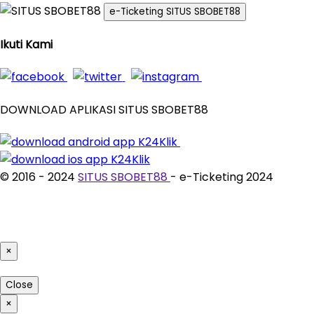
e-Ticketing SITUS SBOBET88
Ikuti Kami
DOWNLOAD APLIKASI SITUS SBOBET88
© 2016 - 2024
SITUS SBOBET88
- e-Ticketing 2024
×
Close
×