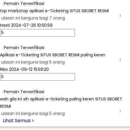
Pemain Terverifikasi
top markotop aplikasi e-Ticketing SITUS SBOBET RESMI
...
ulasan ini berguna bagi 7 orang
Hasti
2024-07-26 10:50:59
Pemain Terverifikasi
Aplikasi e-Ticketing SITUS SBOBET RESMI paling keren
...
ulasan ini berguna bagi 5 orang
Riko
2024-09-12 15:59:20
Pemain Terverifikasi
wah gila ini sih aplikasi e-ticketing paling keren SITUS SBOBET
RESMI
...
ulasan ini berguna bagi 5 orang
Lihat Semua >