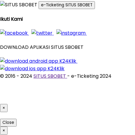
e-Ticketing SITUS SBOBET
Ikuti Kami
DOWNLOAD APLIKASI SITUS SBOBET
© 2016 - 2024
SITUS SBOBET
- e-Ticketing 2024
×
Close
×