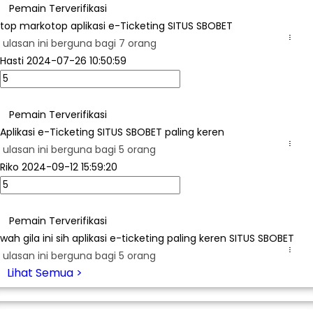
Pemain Terverifikasi
top markotop aplikasi e-Ticketing SITUS SBOBET
...
ulasan ini berguna bagi 7 orang
Hasti
2024-07-26 10:50:59
Pemain Terverifikasi
Aplikasi e-Ticketing SITUS SBOBET paling keren
...
ulasan ini berguna bagi 5 orang
Riko
2024-09-12 15:59:20
Pemain Terverifikasi
wah gila ini sih aplikasi e-ticketing paling keren SITUS SBOBET
...
ulasan ini berguna bagi 5 orang
Lihat Semua >