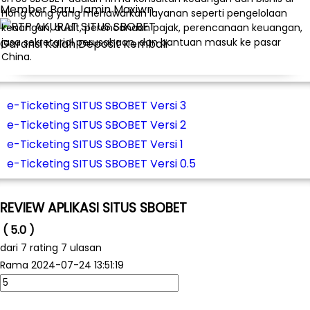
Member Baru Jamin Maxiwn
Hong Kong yang menawarkan layanan seperti pengelolaan
keuangan, audit, perencanaan pajak, perencanaan keuangan,
jasa sekretarial perusahaan, dan bantuan masuk ke pasar
Garansi Kalah Deposit Kembali
China.
e-Ticketing SITUS SBOBET Versi 3
e-Ticketing SITUS SBOBET Versi 2
e-Ticketing SITUS SBOBET Versi 1
e-Ticketing SITUS SBOBET Versi 0.5
REVIEW APLIKASI SITUS SBOBET
( 5.0 )
dari
7
rating 7 ulasan
Rama
2024-07-24 13:51:19