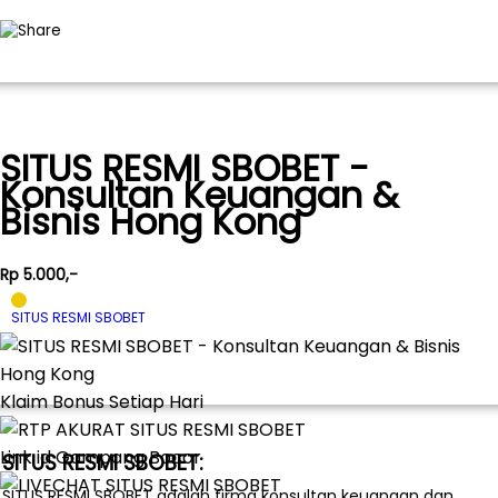
SITUS RESMI SBOBET -
Konsultan Keuangan &
Bisnis Hong Kong
Rp 5.000,-
SITUS RESMI SBOBET
Klaim Bonus Setiap Hari
Link id Gampang Bocor
SITUS RESMI SBOBET:
SITUS RESMI SBOBET adalah firma konsultan keuangan dan