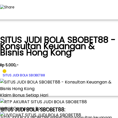
SITUS JUDI BOLA SBOBET88 -
Konsultan Keuangan &
Bisnis Hong Kong
Rp 5.000,-
SITUS JUDI BOLA SBOBET88
Klaim Bonus Setiap Hari
Link id Gampang Bocor
SITUS JUDI BOLA SBOBET88:
SITUS JUDI BOLA SBOBET88 adalah firma konsultan keuangan