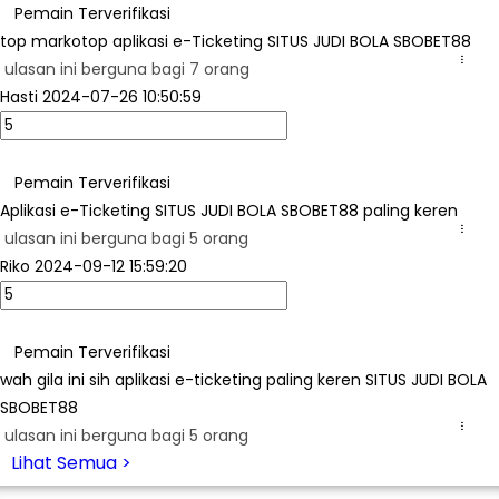
Pemain Terverifikasi
top markotop aplikasi e-Ticketing SITUS JUDI BOLA SBOBET88
...
ulasan ini berguna bagi 7 orang
Hasti
2024-07-26 10:50:59
Pemain Terverifikasi
Aplikasi e-Ticketing SITUS JUDI BOLA SBOBET88 paling keren
...
ulasan ini berguna bagi 5 orang
Riko
2024-09-12 15:59:20
Pemain Terverifikasi
wah gila ini sih aplikasi e-ticketing paling keren SITUS JUDI BOLA
SBOBET88
...
ulasan ini berguna bagi 5 orang
Lihat Semua >