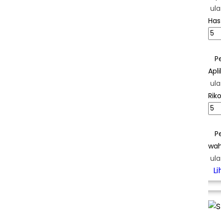
ula
Has
P
Apl
ula
Rik
P
wah
ula
L