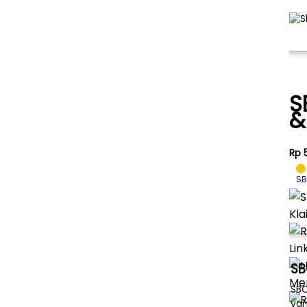
S
&
Rp 
SB
Kla
Lin
SB
Me
SBO
yan