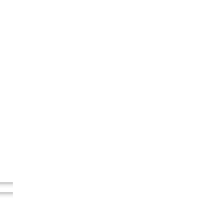
..
..
..