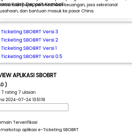
ansi Kalah Deposit Kembali
encanaan pajak, perencanaan keuangan, jasa sekretarial
usahaan, dan bantuan masuk ke pasar China.
-Ticketing SBOBRT Versi 3
-Ticketing SBOBRT Versi 2
-Ticketing SBOBRT Versi 1
-Ticketing SBOBRT Versi 0.5
VIEW APLIKASI SBOBRT
.0 )
i
7
rating 7 ulasan
ma
2024-07-24 13:51:19
emain Terverifikasi
 markotop aplikasi e-Ticketing SBOBRT