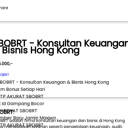
BOBRT - Konsultan Keuanga
 Bisnis Hong Kong
5.000,-
OBRT
im Bonus Setiap Hari
k id Gampang Bocor
OBRT:
mber Baru Jamin Maxiwn
BRT adalah firma konsultan keuangan dan bisnis di Hong Kong
g menawarkan layanan seperti pengelolaan keuangan, audit,