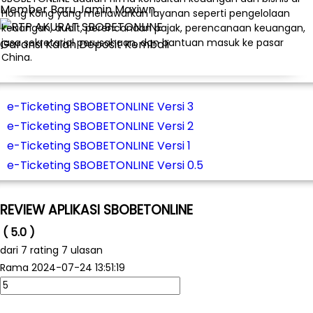
Member Baru Jamin Maxiwn
Hong Kong yang menawarkan layanan seperti pengelolaan
keuangan, audit, perencanaan pajak, perencanaan keuangan,
jasa sekretarial perusahaan, dan bantuan masuk ke pasar
Garansi Kalah Deposit Kembali
China.
e-Ticketing SBOBETONLINE Versi 3
e-Ticketing SBOBETONLINE Versi 2
e-Ticketing SBOBETONLINE Versi 1
e-Ticketing SBOBETONLINE Versi 0.5
REVIEW APLIKASI SBOBETONLINE
( 5.0 )
dari
7
rating 7 ulasan
Rama
2024-07-24 13:51:19