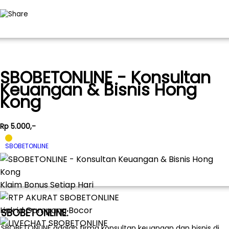
SBOBETONLINE - Konsultan
Keuangan & Bisnis Hong
Kong
Rp 5.000,-
SBOBETONLINE
Klaim Bonus Setiap Hari
Link id Gampang Bocor
SBOBETONLINE:
SBOBETONLINE adalah firma konsultan keuangan dan bisnis di