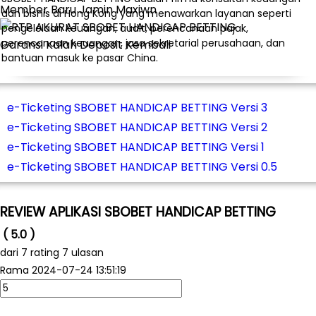
Member Baru Jamin Maxiwn
dan bisnis di Hong Kong yang menawarkan layanan seperti
pengelolaan keuangan, audit, perencanaan pajak,
perencanaan keuangan, jasa sekretarial perusahaan, dan
Garansi Kalah Deposit Kembali
bantuan masuk ke pasar China.
e-Ticketing SBOBET HANDICAP BETTING Versi 3
e-Ticketing SBOBET HANDICAP BETTING Versi 2
e-Ticketing SBOBET HANDICAP BETTING Versi 1
e-Ticketing SBOBET HANDICAP BETTING Versi 0.5
REVIEW APLIKASI SBOBET HANDICAP BETTING
( 5.0 )
dari
7
rating 7 ulasan
Rama
2024-07-24 13:51:19