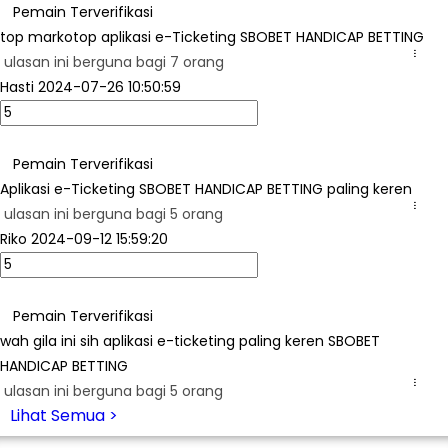
Pemain Terverifikasi
top markotop aplikasi e-Ticketing SBOBET HANDICAP BETTING
...
ulasan ini berguna bagi 7 orang
Hasti
2024-07-26 10:50:59
Pemain Terverifikasi
Aplikasi e-Ticketing SBOBET HANDICAP BETTING paling keren
...
ulasan ini berguna bagi 5 orang
Riko
2024-09-12 15:59:20
Pemain Terverifikasi
wah gila ini sih aplikasi e-ticketing paling keren SBOBET
HANDICAP BETTING
...
ulasan ini berguna bagi 5 orang
Lihat Semua >