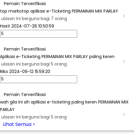
Pemain Terverifikasi
top markotop aplikasi e-Ticketing PERMAINAN MIX PARLAY
...
ulasan ini berguna bagi 7 orang
Hasti
2024-07-26 10:50:59
Pemain Terverifikasi
Aplikasi e-Ticketing PERMAINAN MIX PARLAY paling keren
...
ulasan ini berguna bagi 5 orang
Riko
2024-09-12 15:59:20
Pemain Terverifikasi
wah gila ini sih aplikasi e-ticketing paling keren PERMAINAN MIX
PARLAY
...
ulasan ini berguna bagi 5 orang
Lihat Semua >