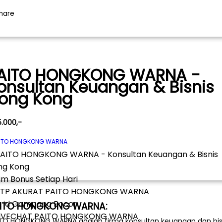
AITO HONGKONG WARNA -
onsultan Keuangan & Bisnis
ong Kong
5.000,-
ITO HONGKONG WARNA
im Bonus Setiap Hari
k id Gampang Bocor
ITO HONGKONG WARNA:
TO HONGKONG WARNA adalah firma konsultan keuangan dan bis