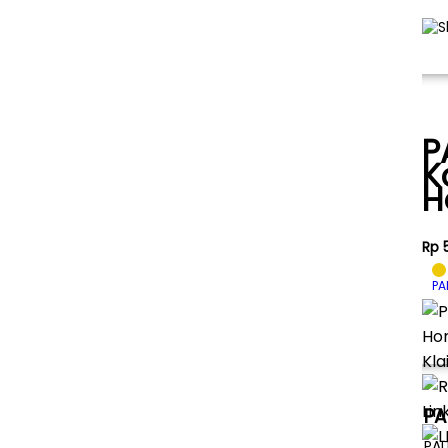
P
K
H
Rp 
PA
Kla
Lin
PA
PAI