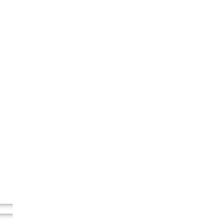
..
..
..