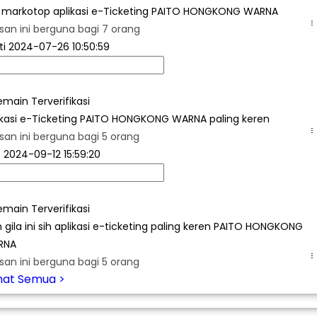
 markotop aplikasi e-Ticketing PAITO HONGKONG WARNA
.
san ini berguna bagi 7 orang
ti
2024-07-26 10:50:59
emain Terverifikasi
ikasi e-Ticketing PAITO HONGKONG WARNA paling keren
.
san ini berguna bagi 5 orang
o
2024-09-12 15:59:20
emain Terverifikasi
 gila ini sih aplikasi e-ticketing paling keren PAITO HONGKONG
RNA
.
san ini berguna bagi 5 orang
ihat Semua >