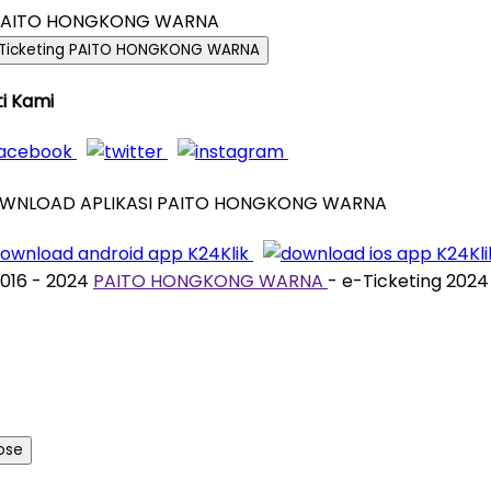
Ticketing PAITO HONGKONG WARNA
ti Kami
WNLOAD APLIKASI PAITO HONGKONG WARNA
016 - 2024
PAITO HONGKONG WARNA
- e-Ticketing 2024
ose