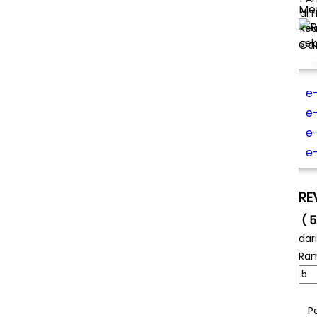
Me
di 
keu
sek
Gar
e
e
e
e
RE
( 5
dar
Ra
P