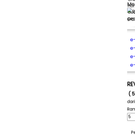
Me
Hon
aud
per
Gar
e
e
e
e
RE
( 5
dar
Ra
P