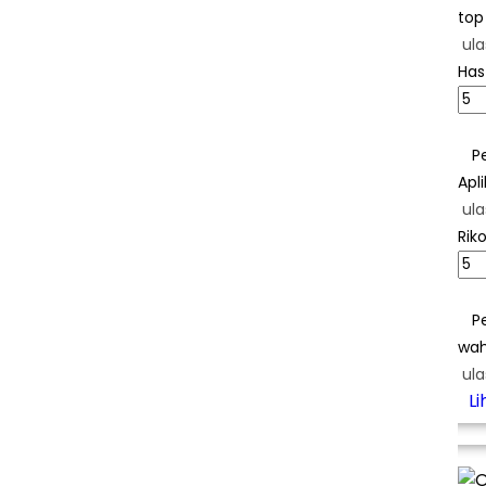
top
ula
Has
P
Apl
ula
Rik
P
wah
ula
L