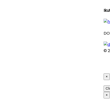
Iku
DO
© 2
×
Cl
×