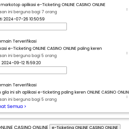
 markotop aplikasi e-Ticketing ONLINE CASINO ONLINE
.
san ini berguna bagi 7 orang
ti
2024-07-26 10:50:59
emain Terverifikasi
ikasi e-Ticketing ONLINE CASINO ONLINE paling keren
.
san ini berguna bagi 5 orang
o
2024-09-12 15:59:20
emain Terverifikasi
 gila ini sih aplikasi e-ticketing paling keren ONLINE CASINO ONLIN
.
san ini berguna bagi 5 orang
ihat Semua >
e-Ticketing ONLINE CASINO ONLINE