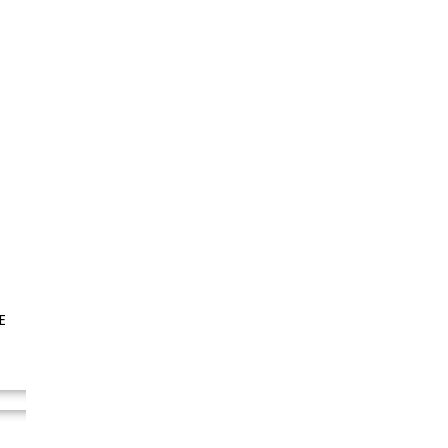
..
..
E
..