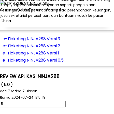
Kong yang menawarkan layanan seperti pengelolaan
Garansi Kalah Deposit Kembali
keuangan, audit, perencanaan pajak, perencanaan keuangan,
jasa sekretarial perusahaan, dan bantuan masuk ke pasar
China.
e-Ticketing NINJA288 Versi 3
e-Ticketing NINJA288 Versi 2
e-Ticketing NINJA288 Versi 1
e-Ticketing NINJA288 Versi 0.5
REVIEW APLIKASI NINJA288
( 5.0 )
dari
7
rating 7 ulasan
Rama
2024-07-24 13:51:19