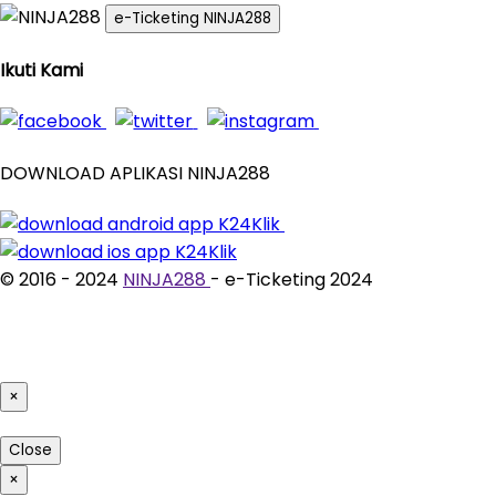
e-Ticketing NINJA288
Ikuti Kami
DOWNLOAD APLIKASI NINJA288
© 2016 - 2024
NINJA288
- e-Ticketing 2024
×
Close
×