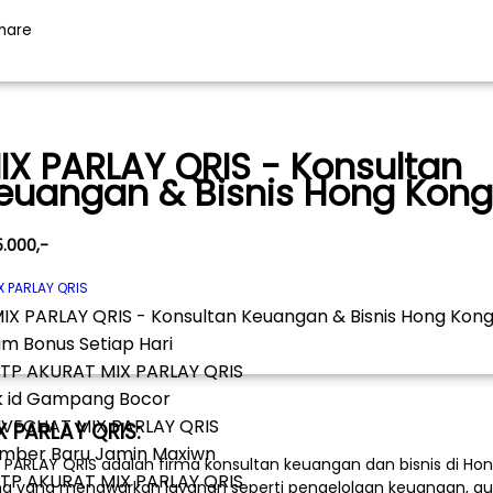
IX PARLAY QRIS - Konsultan
euangan & Bisnis Hong Kong
5.000,-
X PARLAY QRIS
im Bonus Setiap Hari
k id Gampang Bocor
X PARLAY QRIS:
mber Baru Jamin Maxiwn
 PARLAY QRIS adalah firma konsultan keuangan dan bisnis di Ho
g yang menawarkan layanan seperti pengelolaan keuangan, aud