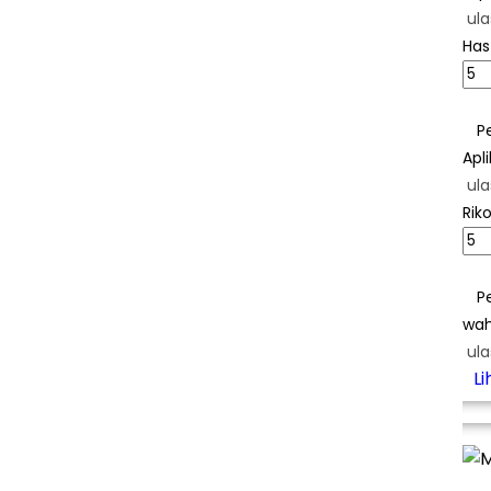
ula
Has
P
Apl
ula
Rik
P
wah
ula
L