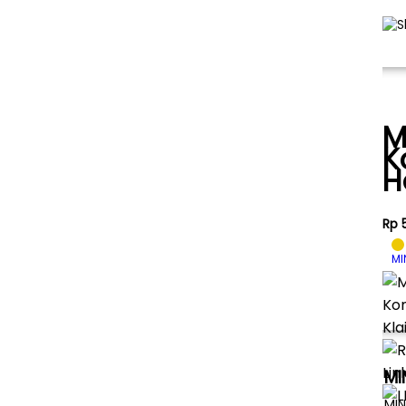
M
K
H
Rp 
MI
Kla
Lin
MI
MIN