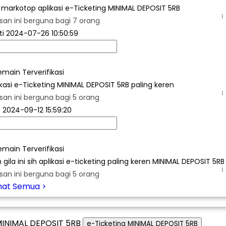
 markotop aplikasi e-Ticketing MINIMAL DEPOSIT 5RB
.
san ini berguna bagi 7 orang
ti
2024-07-26 10:50:59
emain Terverifikasi
ikasi e-Ticketing MINIMAL DEPOSIT 5RB paling keren
.
san ini berguna bagi 5 orang
o
2024-09-12 15:59:20
emain Terverifikasi
 gila ini sih aplikasi e-ticketing paling keren MINIMAL DEPOSIT 5RB
.
san ini berguna bagi 5 orang
ihat Semua >
e-Ticketing MINIMAL DEPOSIT 5RB