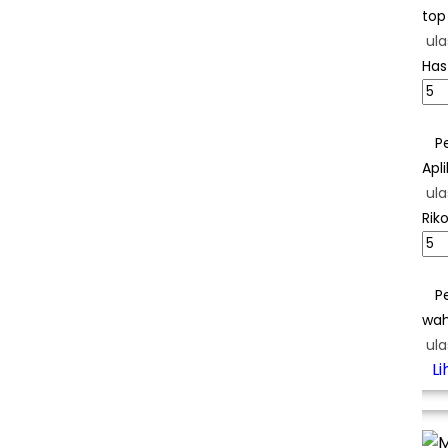
top
ula
Has
P
Apl
ula
Rik
P
wah
ula
L