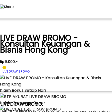
LIVE DRAW BROMO -
Konsultan Keuangan &
Bisnis Hong Kong
Rp 5.000,-
LIVE DRAW BROMO
Klaim Bonus Setiap Hari
Link id Gampang Bocor
LIVE DRAW BROMO:
LIVE DRAW BROMO adalah firma konsultan keuangan dan bisnis