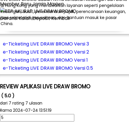
Member Baru Jamin Maxiwn
di Hong Kong yang menawarkan layanan seperti pengelolaan
keuangan, audit, perencanaan pajak, perencanaan keuangan,
jasa sekretarial perusahaan, dan bantuan masuk ke pasar
Garansi Kalah Deposit Kembali
China.
e-Ticketing LIVE DRAW BROMO Versi 3
e-Ticketing LIVE DRAW BROMO Versi 2
e-Ticketing LIVE DRAW BROMO Versi 1
e-Ticketing LIVE DRAW BROMO Versi 0.5
REVIEW APLIKASI LIVE DRAW BROMO
( 5.0 )
dari
7
rating 7 ulasan
Rama
2024-07-24 13:51:19