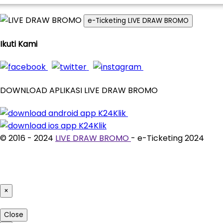
e-Ticketing LIVE DRAW BROMO
Ikuti Kami
DOWNLOAD APLIKASI LIVE DRAW BROMO
© 2016 - 2024
LIVE DRAW BROMO
- e-Ticketing 2024
×
Close