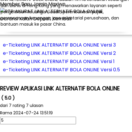
Member Baru Jamin Maxiwn
dan bisnis di Hong Kong yang menawarkan layanan seperti
pengelolaan keuangan, audit, perencanaan pajak,
perencanaan keuangan, jasa sekretarial perusahaan, dan
Garansi Kalah Deposit Kembali
bantuan masuk ke pasar China.
e-Ticketing LINK ALTERNATIF BOLA ONLINE Versi 3
e-Ticketing LINK ALTERNATIF BOLA ONLINE Versi 2
e-Ticketing LINK ALTERNATIF BOLA ONLINE Versi 1
e-Ticketing LINK ALTERNATIF BOLA ONLINE Versi 0.5
REVIEW APLIKASI LINK ALTERNATIF BOLA ONLINE
( 5.0 )
dari
7
rating 7 ulasan
Rama
2024-07-24 13:51:19