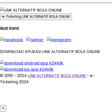
e-Ticketing LINK ALTERNATIF BOLA ONLINE
Ikuti Kami
DOWNLOAD APLIKASI LINK ALTERNATIF BOLA ONLINE
© 2016 - 2024
LINK ALTERNATIF BOLA ONLINE
- e-
Ticketing 2024
×