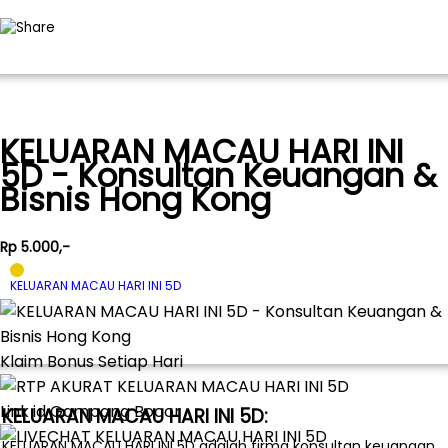
KELUARAN MACAU HARI INI
5D - Konsultan Keuangan &
Bisnis Hong Kong
Rp 5.000,-
KELUARAN MACAU HARI INI 5D
Klaim Bonus Setiap Hari
Link id Gampang Bocor
KELUARAN MACAU HARI INI 5D:
KELUARAN MACAU HARI INI 5D adalah firma konsultan keuangan