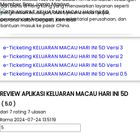
Member Baru Jamin Maxiwn
dan bisnis di Hong Kong yang menawarkan layanan seperti
pengelolaan keuangan, audit, perencanaan pajak,
perencanaan keuangan, jasa sekretarial perusahaan, dan
Garansi Kalah Deposit Kembali
bantuan masuk ke pasar China.
e-Ticketing KELUARAN MACAU HARI INI 5D Versi 3
e-Ticketing KELUARAN MACAU HARI INI 5D Versi 2
e-Ticketing KELUARAN MACAU HARI INI 5D Versi 1
e-Ticketing KELUARAN MACAU HARI INI 5D Versi 0.5
REVIEW APLIKASI KELUARAN MACAU HARI INI 5D
( 5.0 )
dari
7
rating 7 ulasan
Rama
2024-07-24 13:51:19