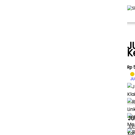
J
K
Rp 
JU
Kla
Lin
JU
Me
JUD
Kon