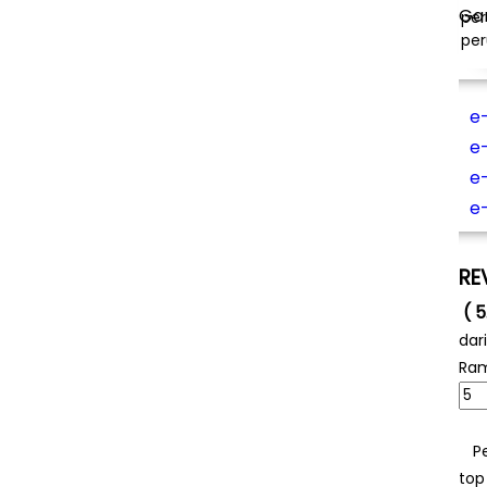
Gar
per
per
e
e
e
e
RE
( 5
dar
Ra
P
top