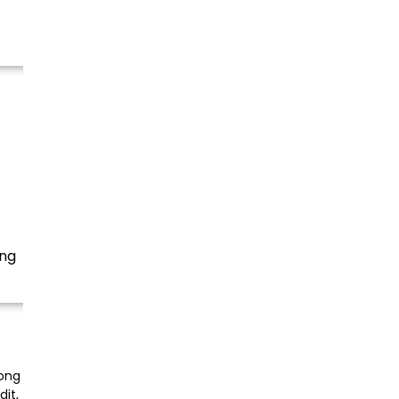
Hong
it,