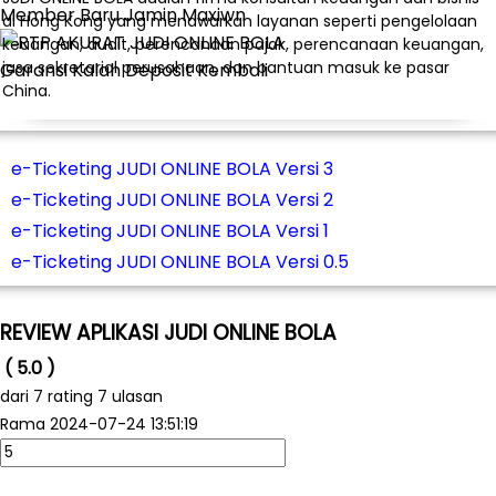
Member Baru Jamin Maxiwn
di Hong Kong yang menawarkan layanan seperti pengelolaan
keuangan, audit, perencanaan pajak, perencanaan keuangan,
jasa sekretarial perusahaan, dan bantuan masuk ke pasar
Garansi Kalah Deposit Kembali
China.
e-Ticketing JUDI ONLINE BOLA Versi 3
e-Ticketing JUDI ONLINE BOLA Versi 2
e-Ticketing JUDI ONLINE BOLA Versi 1
e-Ticketing JUDI ONLINE BOLA Versi 0.5
REVIEW APLIKASI JUDI ONLINE BOLA
( 5.0 )
dari
7
rating 7 ulasan
Rama
2024-07-24 13:51:19