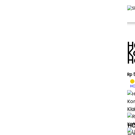
H
K
H
Rp 
HO
Kla
Lin
HO
HON