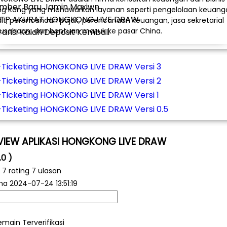
mber Baru Jamin Maxiwn
g Kong yang menawarkan layanan seperti pengelolaan keuang
it, perencanaan pajak, perencanaan keuangan, jasa sekretarial
usahaan, dan bantuan masuk ke pasar China.
ansi Kalah Deposit Kembali
-Ticketing HONGKONG LIVE DRAW Versi 3
-Ticketing HONGKONG LIVE DRAW Versi 2
-Ticketing HONGKONG LIVE DRAW Versi 1
-Ticketing HONGKONG LIVE DRAW Versi 0.5
VIEW APLIKASI HONGKONG LIVE DRAW
.0 )
i
7
rating 7 ulasan
ma
2024-07-24 13:51:19
emain Terverifikasi