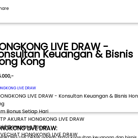
ONGKONG LIVE DRAW -
onsultan Keuangan & Bisnis
ong Kong
5.000,-
NGKONG LIVE DRAW
im Bonus Setiap Hari
k id Gampang Bocor
NGKONG LIVE DRAW:
GKONG LIVE DRAW adalah firma konsultan keuangan dan bisnis 