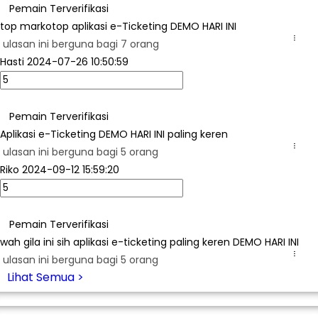
Pemain Terverifikasi
top markotop aplikasi e-Ticketing DEMO HARI INI
...
ulasan ini berguna bagi 7 orang
Hasti
2024-07-26 10:50:59
Pemain Terverifikasi
Aplikasi e-Ticketing DEMO HARI INI paling keren
...
ulasan ini berguna bagi 5 orang
Riko
2024-09-12 15:59:20
Pemain Terverifikasi
wah gila ini sih aplikasi e-ticketing paling keren DEMO HARI INI
...
ulasan ini berguna bagi 5 orang
Lihat Semua >