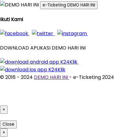
e-Ticketing DEMO HARI INI
Ikuti Kami
DOWNLOAD APLIKASI DEMO HARI INI
© 2016 - 2024
DEMO HARI INI
- e-Ticketing 2024
×
Close
×