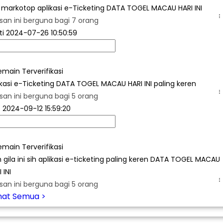
 markotop aplikasi e-Ticketing DATA TOGEL MACAU HARI INI
.
san ini berguna bagi 7 orang
ti
2024-07-26 10:50:59
emain Terverifikasi
ikasi e-Ticketing DATA TOGEL MACAU HARI INI paling keren
.
san ini berguna bagi 5 orang
o
2024-09-12 15:59:20
emain Terverifikasi
 gila ini sih aplikasi e-ticketing paling keren DATA TOGEL MACAU
 INI
.
san ini berguna bagi 5 orang
ihat Semua >