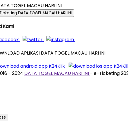
Ticketing DATA TOGEL MACAU HARI INI
ti Kami
WNLOAD APLIKASI DATA TOGEL MACAU HARI INI
016 - 2024
DATA TOGEL MACAU HARI INI
- e-Ticketing 20
ose