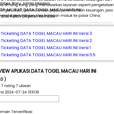
mber Baru Jamin Maxiwn
nis di Hong Kong yang menawarkan layanan seperti pengelolaan
angan, audit, perencanaan pajak, perencanaan keuangan, jasa
retarial perusahaan, dan bantuan masuk ke pasar China.
ansi Kalah Deposit Kembali
-Ticketing DATA TOGEL MACAU HARI INI Versi 3
-Ticketing DATA TOGEL MACAU HARI INI Versi 2
-Ticketing DATA TOGEL MACAU HARI INI Versi 1
-Ticketing DATA TOGEL MACAU HARI INI Versi 0.5
VIEW APLIKASI DATA TOGEL MACAU HARI INI
.0 )
i
7
rating 7 ulasan
ma
2024-07-24 13:51:19
emain Terverifikasi