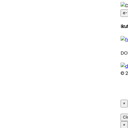
e-
Iku
DO
© 2
×
Cl
×