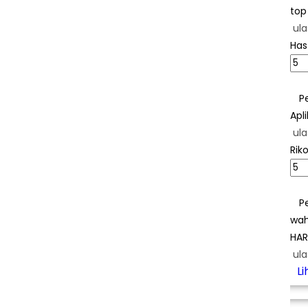
top
ula
Has
P
Apl
ula
Rik
P
wah
HARI
ula
L