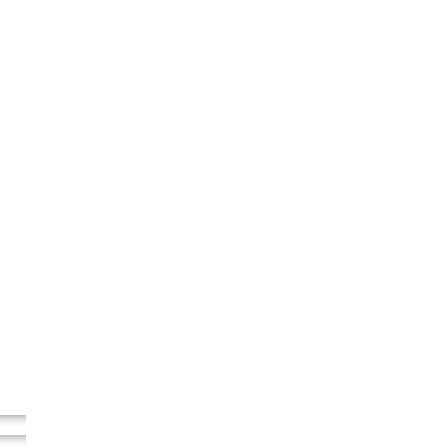
..
..
..