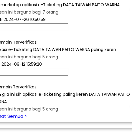
 markotop aplikasi e-Ticketing DATA TAIWAN PAITO WARNA
.
san ini berguna bagi 7 orang
ti
2024-07-26 10:50:59
emain Terverifikasi
ikasi e-Ticketing DATA TAIWAN PAITO WARNA paling keren
.
san ini berguna bagi 5 orang
o
2024-09-12 15:59:20
emain Terverifikasi
 gila ini sih aplikasi e-ticketing paling keren DATA TAIWAN PAITO
RNA
.
san ini berguna bagi 5 orang
ihat Semua >