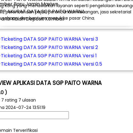
mber Baru Jamin Maxiwn
g Kong yang menawarkan layanan seperti pengelolaan keuang
it, perencanaan pajak, perencanaan keuangan, jasa sekretarial
usahaan, dan bantuan masuk ke pasar China.
ansi Kalah Deposit Kembali
-Ticketing DATA SGP PAITO WARNA Versi 3
-Ticketing DATA SGP PAITO WARNA Versi 2
-Ticketing DATA SGP PAITO WARNA Versi 1
-Ticketing DATA SGP PAITO WARNA Versi 0.5
VIEW APLIKASI DATA SGP PAITO WARNA
.0 )
i
7
rating 7 ulasan
ma
2024-07-24 13:51:19
emain Terverifikasi