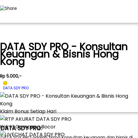
DATA SDY PRO - Konsultan
Keuangan & Bisnis Hong
Kong
Rp 5.000,-
DATA SDY PRO
Klaim Bonus Setiap Hari
Link id Gampang Bocor
DATA SDY PRO:
DATA SDY PRO adalah firma konsultan keuangan dan bisnis di