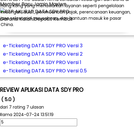
Member Baru Jamin Maxiwn
Hong Kong yang menawarkan layanan seperti pengelolaan
keuangan, audit, perencanaan pajak, perencanaan keuangan,
jasa sekretarial perusahaan, dan bantuan masuk ke pasar
Garansi Kalah Deposit Kembali
China.
e-Ticketing DATA SDY PRO Versi 3
e-Ticketing DATA SDY PRO Versi 2
e-Ticketing DATA SDY PRO Versi 1
e-Ticketing DATA SDY PRO Versi 0.5
REVIEW APLIKASI DATA SDY PRO
( 5.0 )
dari
7
rating 7 ulasan
Rama
2024-07-24 13:51:19