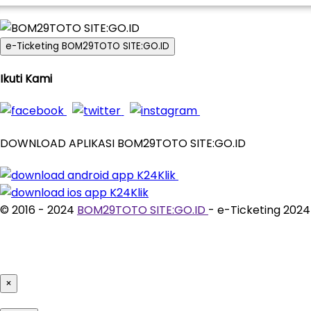
e-Ticketing BOM29TOTO SITE:GO.ID
Ikuti Kami
DOWNLOAD APLIKASI BOM29TOTO SITE:GO.ID
© 2016 - 2024
BOM29TOTO SITE:GO.ID
- e-Ticketing 2024
×