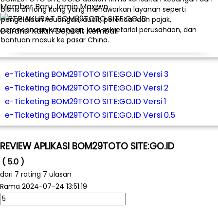
Member Baru Jamin Maxiwn
bisnis di Hong Kong yang menawarkan layanan seperti
pengelolaan keuangan, audit, perencanaan pajak,
perencanaan keuangan, jasa sekretarial perusahaan, dan
Garansi Kalah Deposit Kembali
bantuan masuk ke pasar China.
e-Ticketing BOM29TOTO SITE:GO.ID Versi 3
e-Ticketing BOM29TOTO SITE:GO.ID Versi 2
e-Ticketing BOM29TOTO SITE:GO.ID Versi 1
e-Ticketing BOM29TOTO SITE:GO.ID Versi 0.5
REVIEW APLIKASI BOM29TOTO SITE:GO.ID
( 5.0 )
dari
7
rating 7 ulasan
Rama
2024-07-24 13:51:19