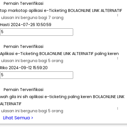
Pemain Terverifikasi
top markotop aplikasi e-Ticketing BOLAONLINE LINK ALTERNATIF
...
ulasan ini berguna bagi 7 orang
Hasti
2024-07-26 10:50:59
Pemain Terverifikasi
Aplikasi e-Ticketing BOLAONLINE LINK ALTERNATIF paling keren
...
ulasan ini berguna bagi 5 orang
Riko
2024-09-12 15:59:20
Pemain Terverifikasi
wah gila ini sih aplikasi e-ticketing paling keren BOLAONLINE LINK
ALTERNATIF
...
ulasan ini berguna bagi 5 orang
Lihat Semua >