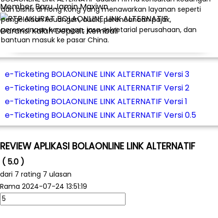
Member Baru Jamin Maxiwn
dan bisnis di Hong Kong yang menawarkan layanan seperti
pengelolaan keuangan, audit, perencanaan pajak,
perencanaan keuangan, jasa sekretarial perusahaan, dan
Garansi Kalah Deposit Kembali
bantuan masuk ke pasar China.
e-Ticketing BOLAONLINE LINK ALTERNATIF Versi 3
e-Ticketing BOLAONLINE LINK ALTERNATIF Versi 2
e-Ticketing BOLAONLINE LINK ALTERNATIF Versi 1
e-Ticketing BOLAONLINE LINK ALTERNATIF Versi 0.5
REVIEW APLIKASI BOLAONLINE LINK ALTERNATIF
( 5.0 )
dari
7
rating 7 ulasan
Rama
2024-07-24 13:51:19