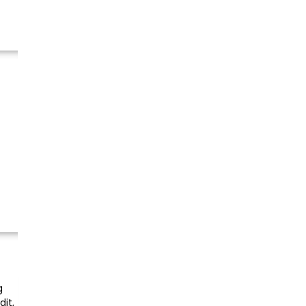
g
it,