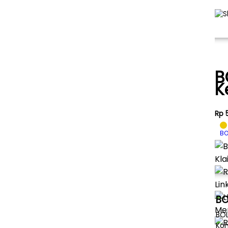
B
K
Rp 
BO
Kla
Lin
BO
Me
BOL
Kon