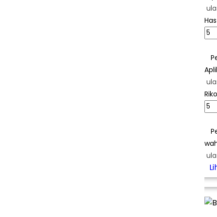
ula
Has
P
Apl
ula
Rik
P
wah
ula
L