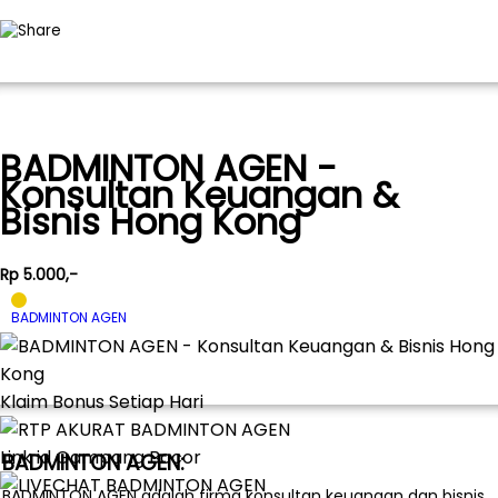
BADMINTON AGEN -
Konsultan Keuangan &
Bisnis Hong Kong
Rp 5.000,-
BADMINTON AGEN
Klaim Bonus Setiap Hari
Link id Gampang Bocor
BADMINTON AGEN:
BADMINTON AGEN adalah firma konsultan keuangan dan bisnis