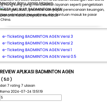
Member Baru Jamin Maxiwn
di Hong Kong yang menawarkan layanan seperti pengelolaan
keuangan, audit, perencanaan pajak, perencanaan keuangan,
jasa sekretarial perusahaan, dan bantuan masuk ke pasar
Garansi Kalah Deposit Kembali
China.
e-Ticketing BADMINTON AGEN Versi 3
e-Ticketing BADMINTON AGEN Versi 2
e-Ticketing BADMINTON AGEN Versi 1
e-Ticketing BADMINTON AGEN Versi 0.5
REVIEW APLIKASI BADMINTON AGEN
( 5.0 )
dari
7
rating 7 ulasan
Rama
2024-07-24 13:51:19