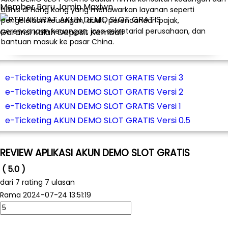
Member Baru Jamin Maxiwn
bisnis di Hong Kong yang menawarkan layanan seperti
pengelolaan keuangan, audit, perencanaan pajak,
perencanaan keuangan, jasa sekretarial perusahaan, dan
Garansi Kalah Deposit Kembali
bantuan masuk ke pasar China.
e-Ticketing AKUN DEMO SLOT GRATIS Versi 3
e-Ticketing AKUN DEMO SLOT GRATIS Versi 2
e-Ticketing AKUN DEMO SLOT GRATIS Versi 1
e-Ticketing AKUN DEMO SLOT GRATIS Versi 0.5
REVIEW APLIKASI AKUN DEMO SLOT GRATIS
( 5.0 )
dari
7
rating 7 ulasan
Rama
2024-07-24 13:51:19