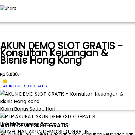
AKUN DEMO SLOT GRATIS -
Konsultan Keuangan &
Bisnis Hong Kong
Rp 5.000,-
AKUN DEMO SLOT GRATIS
Klaim Bonus Setiap Hari
Link id Gampang Bocor
AKUN DEMO SLOT GRATIS:
AKUN DEMO SLOT GRATIS adalah firma konsultan keuangan dan