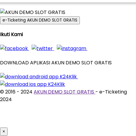
e-Ticketing AKUN DEMO SLOT GRATIS
Ikuti Kami
DOWNLOAD APLIKASI AKUN DEMO SLOT GRATIS
© 2016 - 2024
AKUN DEMO SLOT GRATIS
- e-Ticketing
2024
×