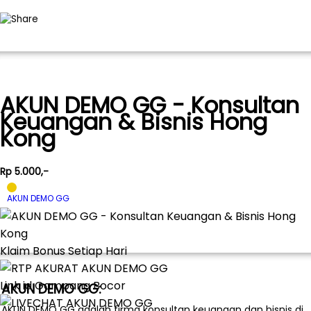
AKUN DEMO GG - Konsultan
Keuangan & Bisnis Hong
Kong
Rp 5.000,-
AKUN DEMO GG
Klaim Bonus Setiap Hari
Link id Gampang Bocor
AKUN DEMO GG:
AKUN DEMO GG adalah firma konsultan keuangan dan bisnis di