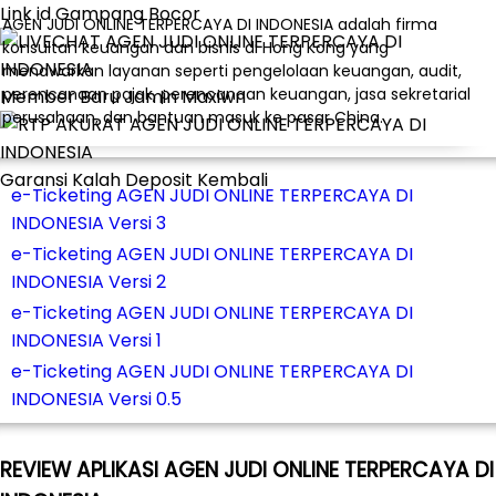
Link id Gampang Bocor
AGEN JUDI ONLINE TERPERCAYA DI INDONESIA adalah firma
konsultan keuangan dan bisnis di Hong Kong yang
menawarkan layanan seperti pengelolaan keuangan, audit,
perencanaan pajak, perencanaan keuangan, jasa sekretarial
Member Baru Jamin Maxiwn
perusahaan, dan bantuan masuk ke pasar China.
Garansi Kalah Deposit Kembali
e-Ticketing AGEN JUDI ONLINE TERPERCAYA DI
INDONESIA Versi 3
e-Ticketing AGEN JUDI ONLINE TERPERCAYA DI
INDONESIA Versi 2
e-Ticketing AGEN JUDI ONLINE TERPERCAYA DI
INDONESIA Versi 1
e-Ticketing AGEN JUDI ONLINE TERPERCAYA DI
INDONESIA Versi 0.5
REVIEW APLIKASI AGEN JUDI ONLINE TERPERCAYA DI