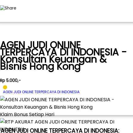
AGEN JUDI ONLINE
TERPERCAYA DI INDONESIA -
Konsultan Keuangan &
Bisnis Hong Kong
Rp 5.000,-
AGEN JUDI ONLINE TERPERCAYA DI INDONESIA
Klaim Bonus Setiap Hari
AGEN JUDI ONLINE TERPERCAYA DI INDONESIA: