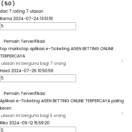
( 5.0 )
dari
7
rating 7 ulasan
Rama
2024-07-24 13:51:19
Pemain Terverifikasi
top markotop aplikasi e-Ticketing AGEN BETTING ONLINE
TERPERCAYA
...
ulasan ini berguna bagi 7 orang
Hasti
2024-07-26 10:50:59
Pemain Terverifikasi
Aplikasi e-Ticketing AGEN BETTING ONLINE TERPERCAYA paling
keren
...
ulasan ini berguna bagi 5 orang
Riko
2024-09-12 15:59:20