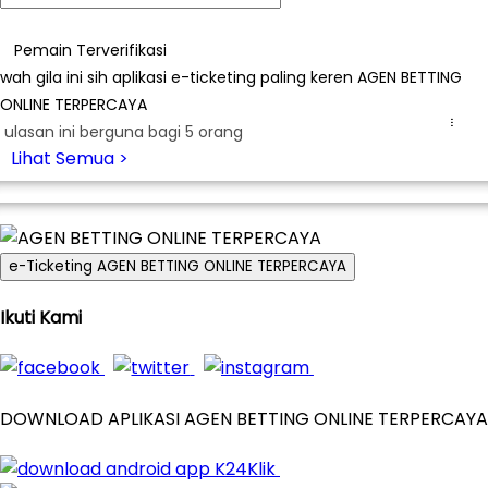
Pemain Terverifikasi
wah gila ini sih aplikasi e-ticketing paling keren AGEN BETTING
ONLINE TERPERCAYA
...
ulasan ini berguna bagi 5 orang
Lihat Semua >
e-Ticketing AGEN BETTING ONLINE TERPERCAYA
Ikuti Kami
DOWNLOAD APLIKASI AGEN BETTING ONLINE TERPERCAYA